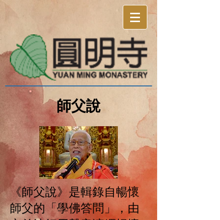
師父說
《師父說》是輯錄自暢懷
師父的「學佛答問」，由