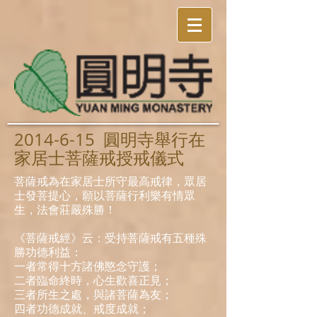
2014-6-15
圓明寺舉行在
家居士菩薩戒授戒儀式
菩薩戒為在家居士所守最高戒律，眾居
士發菩提心，願以菩薩行利樂有情眾
生，法會莊嚴殊勝！
《菩薩戒經》云：受持菩薩戒有五種殊
勝功德利益：
一者常得十方諸佛愍念守護；
二者臨命終時，心生歡喜正見；
三者所生之處，與諸菩薩為友；
四者功德成就、戒度成就；