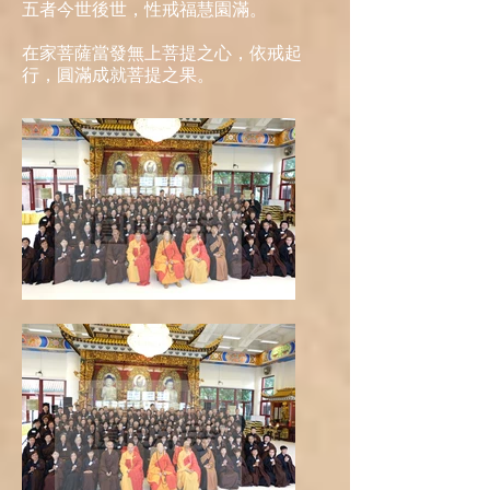
五者今世後世，性戒福慧園滿。
在家菩薩當發無上菩提之心，依戒起
行，圓滿成就菩提之果。