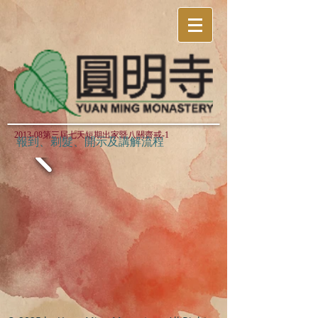
2013-08第三屆七天短期出家暨八關齋戒-1
報到、剃髮、開示及講解流程